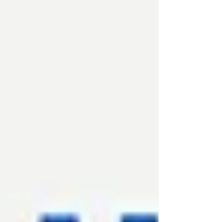
jednym z najważniejszych wydarzeń naukowych
w dziedzinie reologii w Europie. Tegoroczna
edycja konferencji organizowana jest przez
European Society of Rheology oraz Polskie
Towarzystwo Reologii Technicznej , we
współpracy z Uniwersytetem Rolniczym im.
Hugona Kołłątaja w Krakowie oraz
Uniwersytetem Jagiellońskim