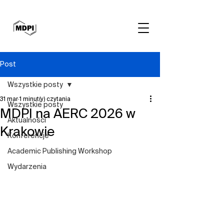
Post
Wszystkie posty
31 mar
1 minut(y) czytania
Wszystkie posty
MDPI na AERC 2026 w
Aktualności
Krakowie
Konferencje
Academic Publishing Workshop
Wydarzenia