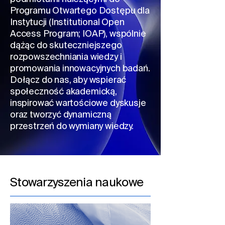
Programu Otwartego Dostępu dla
Instytucji (Institutional Open
Access Program; IOAP), wspólnie
dążąc do skuteczniejszego
rozpowszechniania wiedzy i
promowania innowacyjnych badań.
Dołącz do nas, aby wspierać
społeczność akademicką,
inspirować wartościowe dyskusje
oraz tworzyć dynamiczną
przestrzeń do wymiany wiedzy.
Stowarzyszenia naukowe