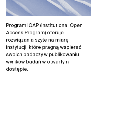
Program IOAP (Institutional Open
Access Program) oferuje
rozwiązania szyte na miarę
instytucji, które pragną wspierać
swoich badaczy w publikowaniu
wyników badań w otwartym
dostępie.​
Dzięki elastycznym umowom,
przejrzystym panelom
instytucjonalnym oraz
uproszczonemu zarządzaniu
kosztami publikacji, IOAP
gwarantuje zgodność z wymogami
finansowania badań, jednocześnie
znacząco ułatwiając proces