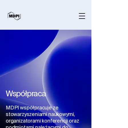
Współpraca
MDPI współpracuje ze
stowarzyszeniami naukowymi,
organizatorami konferencji ​oraz
podmiotami należącymi do