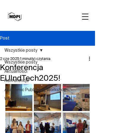
Post
Wszystkie posty
2 cze 2025
1 minut(y) czytania
Wszystkie posty
Konferencja
Aktualności
EUIndTech2025!
Konferencje
Academic Publishing Workshop
Wydarzenia