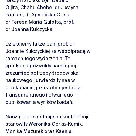
naszym stoisku byli: 
Debelo 
Oljira
, 
Chaltu Abebe
, dr 
Justyna 
Pamuła
, dr Agnieszka Grela, 
dr 
Teresa Maria Gulotta
, prof. 
dr 
Joanna Kulczycka
Dziękujemy także pani prof. dr 
Joannie Kulczyckiej za współpracę w 
ramach tego wydarzenia. Te 
spotkania pozwoliły nam lepiej 
zrozumieć potrzeby środowiska 
naukowego i utwierdziły nas w 
przekonaniu, jak istotna jest rola 
transparentnego i otwartego 
publikowania wyników badań.
Naszą reprezentację na konferencji 
stanowiły 
Weronika Górka-Kumik, 
Monika Mazurek oraz K
senia 