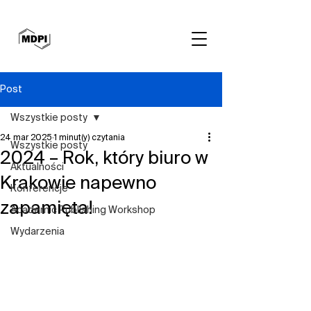
Post
Wszystkie posty
24 mar 2025
1 minut(y) czytania
Wszystkie posty
2024 – Rok, który biuro w
Aktualności
Krakowie napewno
Konferencje
zapamięta!
Academic Publishing Workshop
Wydarzenia