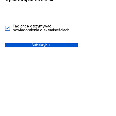
Wpisz swój adres e‑mail​
Tak, chcę otrzymywać
powiadomienia o aktualnościach
Subskrybuj ​
+48 12 298 47 99
krakow@mdpi.com
MDPI Poland​
al. Jana Pawła II 43a, 4. piętro​
31-864 Kraków, Polska​