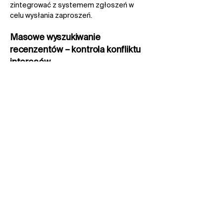
zintegrować z systemem zgłoszeń w
celu wysłania zaproszeń.​
Masowe wyszukiwanie
recenzentów – kontrola konfliktu
interesów​
Zespół redakcyjny nie wysyła zaproszeń
do recenzentów pozostających w
konflikcie interesów z autorami artykułów.
Scilit umożliwia automatyczną weryfikację
nazwisk i/lub adresów e-mail, wskazując
procent dopasowania. Dzięki linkom do
oryginalnych publikacji redaktorzy mogą
samodzielnie w szybki sposób
zweryfikować poprawność danych.
SciFeed
Autorzy mogą być na bieżąco z
najnowszymi badaniami publikowanymi
przez wszystkich wydawców dzięki
spersonalizowanym wynikom